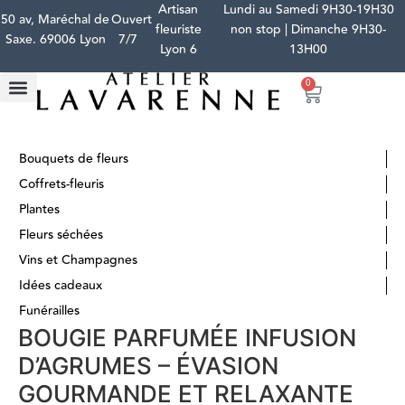
Artisan
Lundi au Samedi 9H30-19H30
50 av, Maréchal de
Ouvert
fleuriste
non stop | Dimanche 9H30-
Saxe. 69006 Lyon
7/7
Lyon 6
13H00
0
Bouquets de fleurs
Coffrets-fleuris
Plantes
Fleurs séchées
Vins et Champagnes
Idées cadeaux
Funérailles
BOUGIE PARFUMÉE INFUSION
D’AGRUMES – ÉVASION
GOURMANDE ET RELAXANTE