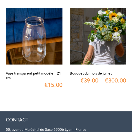
Vase transparent petit modèle – 21
Bouquet du mois de juillet
cm
€
39.00
–
€
300.00
€
15.00
CONTACT
50, avenue Maréchal de Saxe 69006 Lyon - France