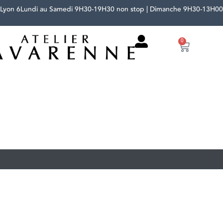
 Lyon 6
Lundi au Samedi 9H30-19H30 non stop | Dimanche 9H30-13H00
0