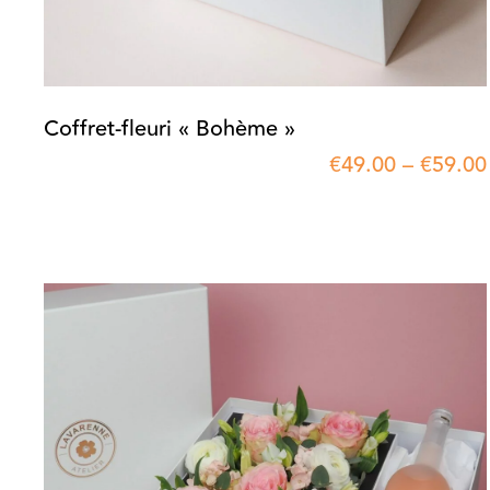
Coffret-fleuri « Bohème »
€
49.00
–
€
59.00