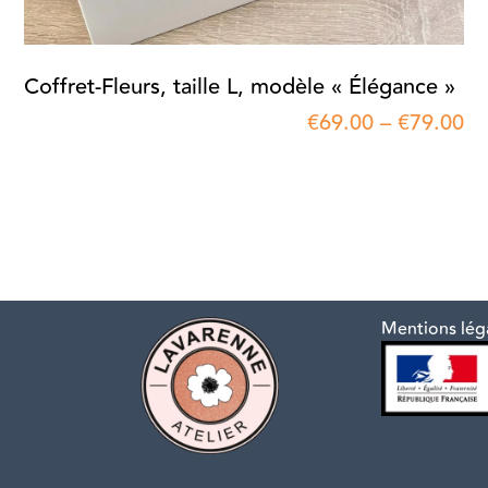
Coffret-Fleurs, taille L, modèle « Élégance »
€
69.00
–
€
79.00
Mentions lég