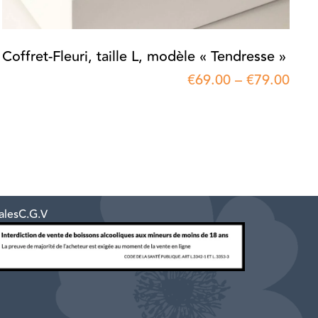
Coffret-Fleuri, taille L, modèle « Tendresse »
€
69.00
–
€
79.00
ales
C.G.V