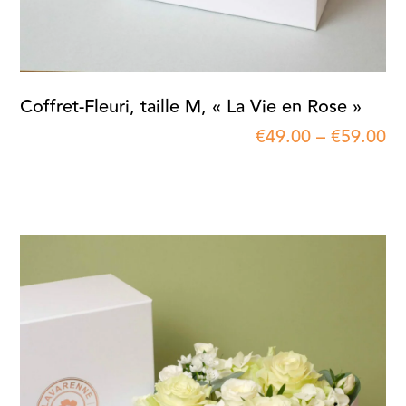
Coffret-Fleuri, taille M, « La Vie en Rose »
€
49.00
–
€
59.00