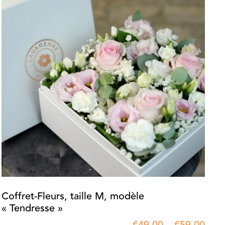
Coffret-Fleurs, taille M, modèle
« Tendresse »
€
49.00
–
€
59.00