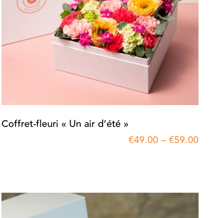
Coffret-fleuri « Un air d’été »
€
49.00
–
€
59.00