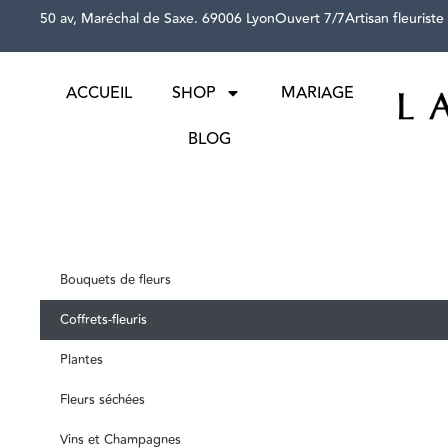
50 av, Maréchal de Saxe. 69006 Lyon
Ouvert 7/7
Artisan fleuriste
ACCUEIL
SHOP
MARIAGE
BLOG
Bouquets de fleurs
Coffrets-fleuris
Plantes
Fleurs séchées
Vins et Champagnes