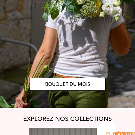
BOUQUET DU MOIS
EXPLOREZ NOS COLLECTIONS
BOUQUETS
COFFRETS-
VINS
FLEURS
FUNÉRAILL