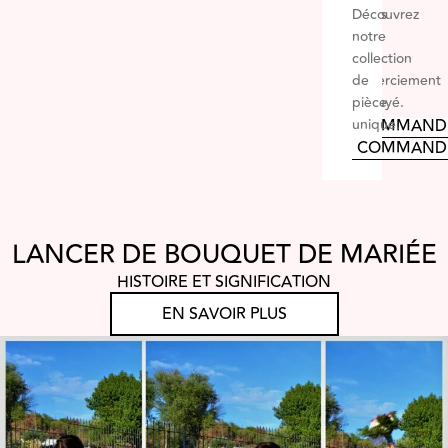
fleurs
Découvrez
pour
notre
un
collection
remerciement
de
appuyé.
pièce
unique.
COMMAND
COMMAND
LANCER DE BOUQUET DE MARIÉE
HISTOIRE ET SIGNIFICATION
EN SAVOIR PLUS