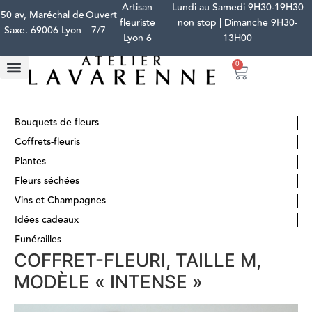
Artisan
Lundi au Samedi 9H30-19H30
50 av, Maréchal de
Ouvert
fleuriste
non stop | Dimanche 9H30-
Saxe. 69006 Lyon
7/7
Lyon 6
13H00
0
Bouquets de fleurs
Coffrets-fleuris
Plantes
Fleurs séchées
Vins et Champagnes
Idées cadeaux
Funérailles
COFFRET-FLEURI, TAILLE M,
MODÈLE « INTENSE »