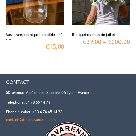
Vase transparent petit modèle – 21
Bouquet du mois de juillet
cm
€
39.00
–
€
300.00
€
15.00
CONTACT
50, avenue Maréchal de Saxe 69006 Lyon - France
Téléphone: 04 78 65 14 78
Phone number: +33 4 78 65 14 78
contact@atelierlavarenne.com