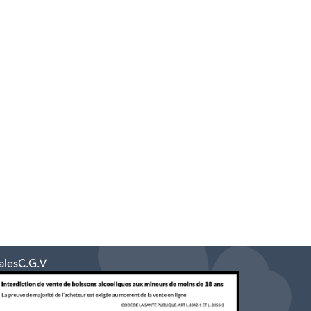
ales
C.G.V