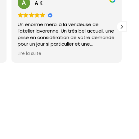
A K
Un énorme merci à la vendeuse de
Jama
l'atelier lavarenne. Un très bel accueil, une
Je r
prise en considération de votre demande
pour un jour si particulier et une
composition si belle... voilà de quoi rendre
Lire la suite
heureuse !!!!
Les fleurs séchées dans la dame Jeanne
c'est moi 🙂
Un grand merci🤩 J'adore votre boutique,
sincèrement je rêverais de venir y passer
un jour entier pour créer avec vous des
compositions ...
🌹💐🌸🌻🌺🍀