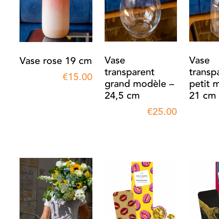
Vase
Vase
Vase rose 19 cm
transparent
transp
€
15.00
grand modèle –
petit 
24,5 cm
21 cm
€
25.00