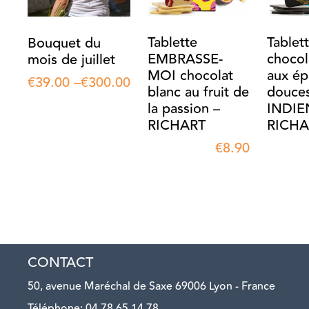
Tablette
Tablet
Bouquet du
EMBRASSE-
chocol
mois de juillet
MOI chocolat
aux ép
€
39.00
–
€
300.00
blanc au fruit de
douce
la passion –
INDIE
RICHART
RICHA
€
8.90
CONTACT
50, avenue Maréchal de Saxe 69006 Lyon - France
Téléphone: 04 78 65 14 78