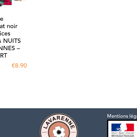
te
at noir
ices
s NUITS
NNES –
RT
€
8.90
Mentions lég