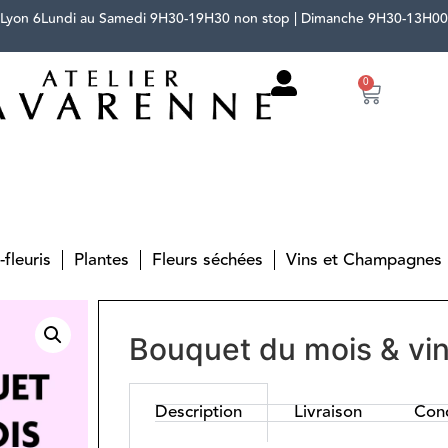
 Lyon 6
Lundi au Samedi 9H30-19H30 non stop | Dimanche 9H30-13H00
0
-fleuris
Plantes
Fleurs séchées
Vins et Champagnes
Bouquet du mois & v
Description
Livraison
Cond