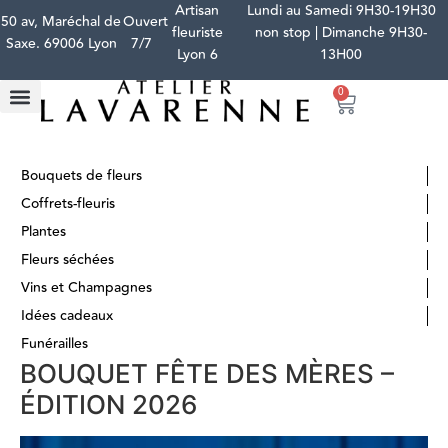
Artisan
Lundi au Samedi 9H30-19H30
50 av, Maréchal de
Ouvert
fleuriste
non stop | Dimanche 9H30-
Saxe. 69006 Lyon
7/7
Lyon 6
13H00
0
Bouquets de fleurs
Coffrets-fleuris
Plantes
Fleurs séchées
Vins et Champagnes
Idées cadeaux
Funérailles
BOUQUET FÊTE DES MÈRES –
ÉDITION 2026