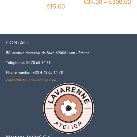
€
39.00
–
€
300.00
€
15.00
CONTACT
50, avenue Maréchal de Saxe 69006 Lyon - France
Téléphone: 04 78 65 14 78
Phone number: +33 4 78 65 14 78
contact@atelierlavarenne.com