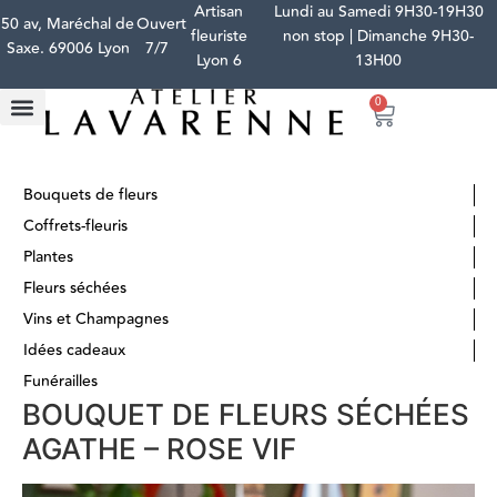
Artisan
Lundi au Samedi 9H30-19H30
50 av, Maréchal de
Ouvert
fleuriste
non stop | Dimanche 9H30-
Saxe. 69006 Lyon
7/7
Lyon 6
13H00
0
Bouquets de fleurs
Coffrets-fleuris
Plantes
Fleurs séchées
Vins et Champagnes
Idées cadeaux
Funérailles
BOUQUET DE FLEURS SÉCHÉES
AGATHE – ROSE VIF