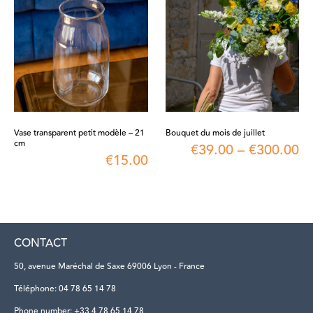
Vase transparent petit modèle – 21
Bouquet du mois de juillet
cm
€
39.00
–
€
300.00
€
15.00
CONTACT
50, avenue Maréchal de Saxe 69006 Lyon - France
Téléphone: 04 78 65 14 78
Phone number: +33 4 78 65 14 78