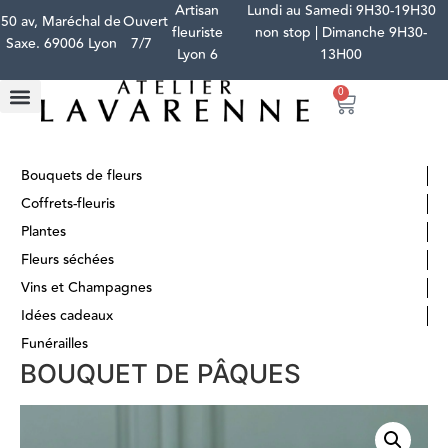
Artisan
Lundi au Samedi 9H30-19H30
50 av, Maréchal de
Ouvert
fleuriste
non stop | Dimanche 9H30-
Saxe. 69006 Lyon
7/7
Lyon 6
13H00
0
Bouquets de fleurs
Coffrets-fleuris
Plantes
Fleurs séchées
Vins et Champagnes
Idées cadeaux
Funérailles
BOUQUET DE PÂQUES