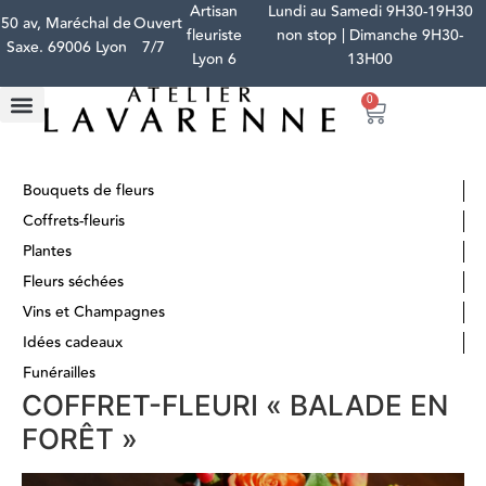
Artisan
Lundi au Samedi 9H30-19H30
50 av, Maréchal de
Ouvert
fleuriste
non stop | Dimanche 9H30-
Saxe. 69006 Lyon
7/7
Lyon 6
13H00
0
Bouquets de fleurs
Coffrets-fleuris
Plantes
Fleurs séchées
Vins et Champagnes
Idées cadeaux
Funérailles
COFFRET-FLEURI « BALADE EN
FORÊT »