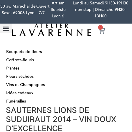
Artisan
Lundi au Samedi 9H30-19H30
50 av, Maréchal de
Ouvert
fleuriste
non stop | Dimanche 9H30-
Saxe. 69006 Lyon
7/7
Lyon 6
13H00
0
Bouquets de fleurs
Coffrets-fleuris
Plantes
Fleurs séchées
Vins et Champagnes
Idées cadeaux
Funérailles
SAUTERNES LIONS DE
SUDUIRAUT 2014 – VIN DOUX
D’EXCELLENCE