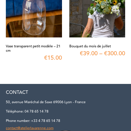
Vase transparent petit modèle – 21
Bouquet du mois de juillet
cm
€
39.00
–
€
300.00
€
15.00
CONTACT
50, avenue Maréchal de Saxe 69006 Lyon - France
Téléphone: 04 78 65 14 78
Phone number: +33 4 78 65 14 78
contact@atelierlavarenne.com